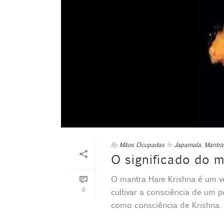
By
Mãos Ocupadas
In
Japamala
,
Mantra
O significado do m
O mantra Hare Krishna é um v
0
cultivar a consciência de um p
como consciência de Krishna. [.