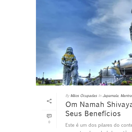
By
Mãos Ocupadas
In
Japamala
,
Mantra
Om Namah Shivaya:
Seus Benefícios
0
Este é um dos pilares do con