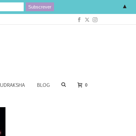
▲
RUDRAKSHA
BLOG
0