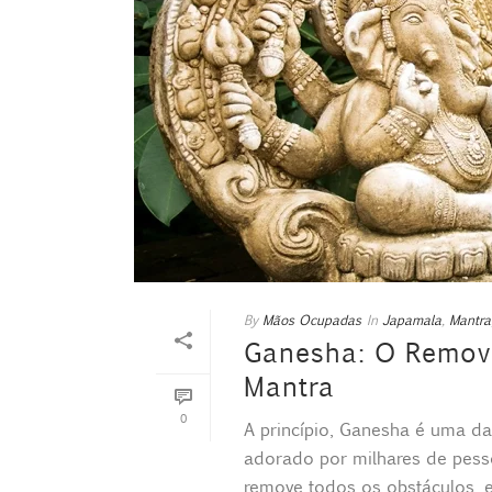
By
Mãos Ocupadas
In
Japamala
,
Mantra
Ganesha: O Remove
Mantra
0
A princípio, Ganesha é uma da
adorado por milhares de pes
remove todos os obstáculos, ele