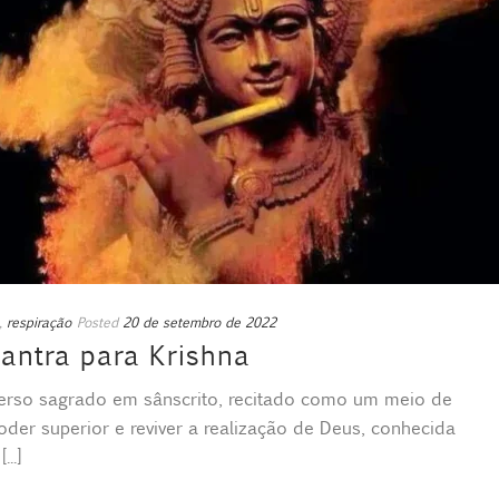
,
respiração
Posted
20 de setembro de 2022
antra para Krishna
erso sagrado em sânscrito, recitado como um meio de
oder superior e reviver a realização de Deus, conhecida
..]