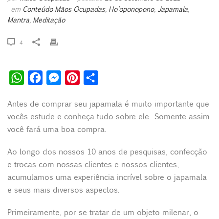
em
Conteúdo Mãos Ocupadas
,
Ho'oponopono
,
Japamala
Mantra
,
Meditação
4
W
F
M
P
S
h
a
e
i
h
Antes de comprar seu japamala é muito importante que
a
c
s
n
a
vocês estude e conheça tudo sobre ele. Somente assim
t
e
s
t
r
você fará uma boa compra.
s
b
e
e
e
A
o
n
r
Ao longo dos nossos 10 anos de pesquisas, confecção
e trocas com nossas clientes e nossos clientes,
p
o
g
e
acumulamos uma experiência incrível sobre o japamala
p
k
e
s
e seus mais diversos aspectos.
r
t
Primeiramente, por se tratar de um objeto milenar, o