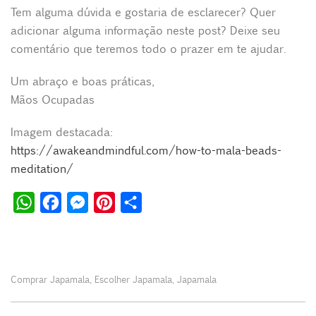
Tem alguma dúvida e gostaria de esclarecer? Quer
adicionar alguma informação neste post? Deixe seu
comentário que teremos todo o prazer em te ajudar.
Um abraço e boas práticas,
Mãos Ocupadas
Imagem destacada:
https://awakeandmindful.com/how-to-mala-beads-
meditation/
W
F
M
P
S
h
a
e
i
h
a
c
s
n
a
t
e
s
t
r
Comprar Japamala
Escolher Japamala
Japamala
,
,
s
b
e
e
e
A
o
n
r