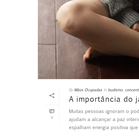
By
Mãos Ocupadas
In
budismo
,
concent
A importância do 
Muitas pessoas ignoram o pod
0
ajudam a alcançar a paz interi
espalham energia positiva que [.