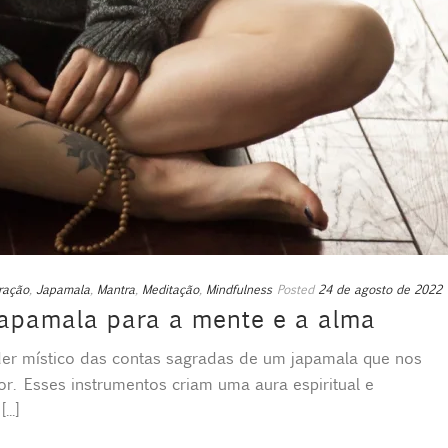
ração
,
Japamala
,
Mantra
,
Meditação
,
Mindfulness
Posted
24 de agosto de 2022
japamala para a mente e a alma
er místico das contas sagradas de um japamala que nos
or. Esses instrumentos criam uma aura espiritual e
..]