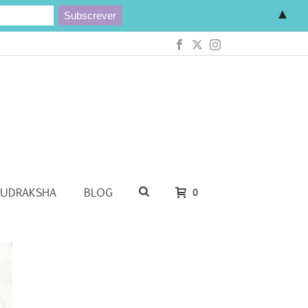
▲
RUDRAKSHA
BLOG
0