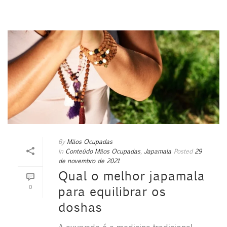
By
Mãos Ocupadas
In
Conteúdo Mãos Ocupadas
,
Japamala
Posted
29
de novembro de 2021
Qual o melhor japamala
0
para equilibrar os
doshas
A ayurveda é a medicina tradicional