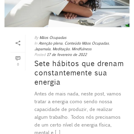
By
Mãos Ocupadas
In
Atenção plena
,
Conteúdo Mãos Ocupadas
,
Japamala
,
Meditação
,
Mindfulness
Posted
17 de fevereiro de 2022
Sete hábitos que drenam
0
constantemente sua
energia
Antes de mais nada, neste post, vamos
tratar a energia como sendo nossa
capacidade de produzir, de realizar
algum trabalho. Todos nós precisamos
de um certo nível de energia física,
mental e [...]