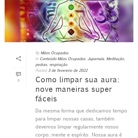
By
Mãos Ocupadas
In
Conteúdo Mãos Ocupadas
,
Japamala
,
Meditação
,
pedras
,
respiração
Posted
3 de fevereiro de 2022
Como limpar sua aura:
0
nove maneiras super
fáceis
Da mesma forma que dedicamos tempo
para limpar nossas casas, também
devemos limpar regularmente nosso
corpo, mente e espírito. Nossa aura é