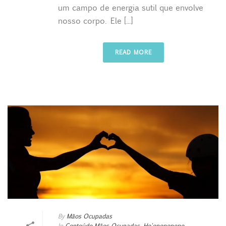
um campo de energia sutil que envolve
nosso corpo. Ele [...]
READ MORE
By
Mãos Ocupadas
In
Conteúdo Mãos Ocupadas
,
Ho'oponopono
,