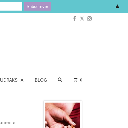
▲
RUDRAKSHA
BLOG
0
tamente