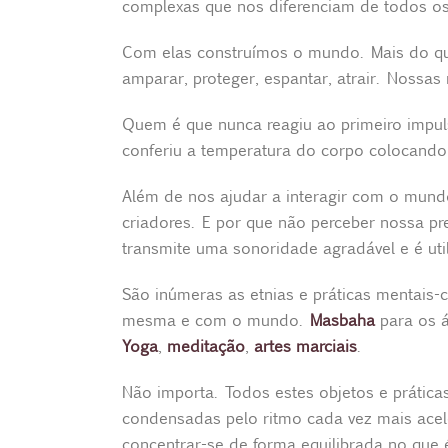
complexas que nos diferenciam de todos os
Com elas construímos o mundo. Mais do que
amparar, proteger, espantar, atrair. Nossa
Quem é que nunca reagiu ao primeiro impu
conferiu a temperatura do corpo colocand
Além de nos ajudar a interagir com o mun
criadores. E por que não perceber nossa pr
transmite uma sonoridade agradável e é uti
São inúmeras as etnias e práticas mentais-c
mesma e com o mundo.
Masbaha
para os 
Yoga
,
meditação
,
artes marciais
.
Não importa. Todos estes objetos e prátic
condensadas pelo ritmo cada vez mais acele
concentrar-se de forma equilibrada no que