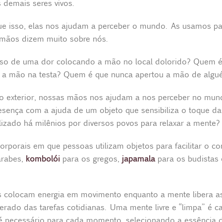
 demais seres vivos.
 isso, elas nos ajudam a perceber o mundo. As usamos par
s mãos dizem muito sobre nós.
lso de uma dor colocando a mão no local dolorido? Quem é
o a mão na testa? Quem é que nunca apertou a mão de alg
do exterior, nossas mãos nos ajudam a nos perceber no mu
esença com a ajuda de um objeto que sensibiliza o toque da
lizado há milênios por diversos povos para relaxar a mente?
orporais em que pessoas utilizam objetos para facilitar o co
árabes,
kombolói
para os gregos,
japamala
para os budistas 
as colocam energia em movimento enquanto a mente libera a
rado das tarefas cotidianas. Uma mente livre e “limpa” é c
 é necessário para cada momento, selecionando a essência d