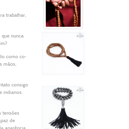
a trabalhar,
 que nunca
uém?
ndo como co-
s mãos,
ntato consigo
e indianos.
s tensões
apaz de
a aparência