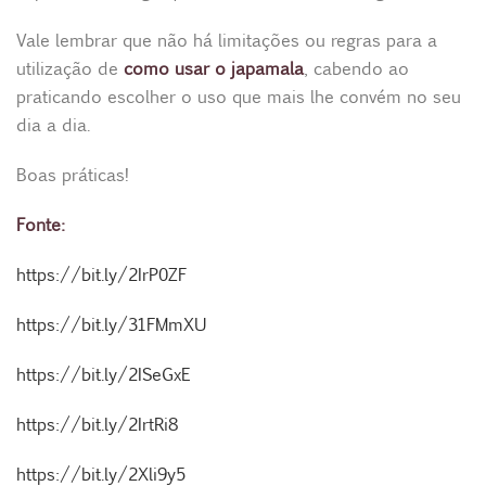
Vale lembrar que não há limitações ou regras para a
utilização de
como usar o japamala
, cabendo ao
praticando escolher o uso que mais lhe convém no seu
dia a dia.
Boas práticas!
Fonte:
https://bit.ly/2IrP0ZF
https://bit.ly/31FMmXU
https://bit.ly/2ISeGxE
https://bit.ly/2IrtRi8
https://bit.ly/2Xli9y5