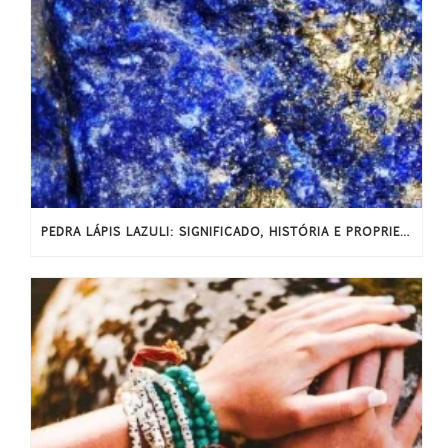
PEDRA LÁPIS LAZULI: SIGNIFICADO, HISTÓRIA E PROPRIEDADES ENERGÉTICAS