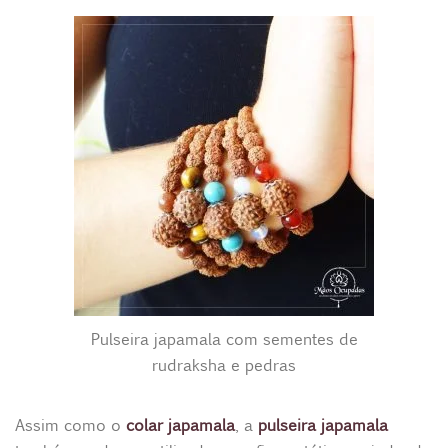
Pulseira japamala com sementes de
rudraksha e pedras
Assim como o
colar japamala
, a
pulseira japamala