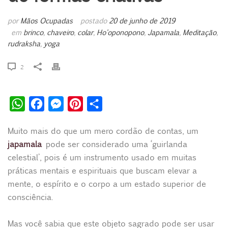
por
Mãos Ocupadas
postado
20 de junho de 2019
em
brinco
,
chaveiro
,
colar
,
Ho'oponopono
,
Japamala
,
Meditação
rudraksha
,
yoga
2
W
F
M
P
S
h
a
e
i
h
Muito mais do que um mero cordão de contas, um
a
c
s
n
a
japamala
pode ser considerado uma ‘guirlanda
t
e
s
t
r
celestial’, pois é um instrumento usado em muitas
s
b
e
e
e
práticas mentais e espirituais que buscam elevar a
A
o
n
r
mente, o espírito e o corpo a um estado superior de
p
o
g
e
consciência.
p
k
e
s
Mas você sabia que este objeto sagrado pode ser usar
r
t