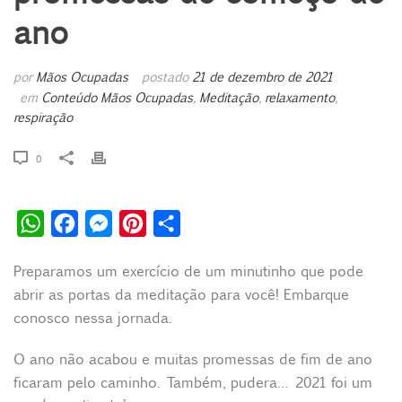
ano
por
Mãos Ocupadas
postado
21 de dezembro de 2021
em
Conteúdo Mãos Ocupadas
,
Meditação
,
relaxamento
respiração
0
W
F
M
P
S
h
a
e
i
h
Preparamos um exercício de um minutinho que pode
a
c
s
n
a
abrir as portas da meditação para você! Embarque
t
e
s
t
r
conosco nessa jornada.
s
b
e
e
e
A
o
n
r
O ano não acabou e muitas promessas de fim de ano
ficaram pelo caminho. Também, pudera… 2021 foi um
p
o
g
e