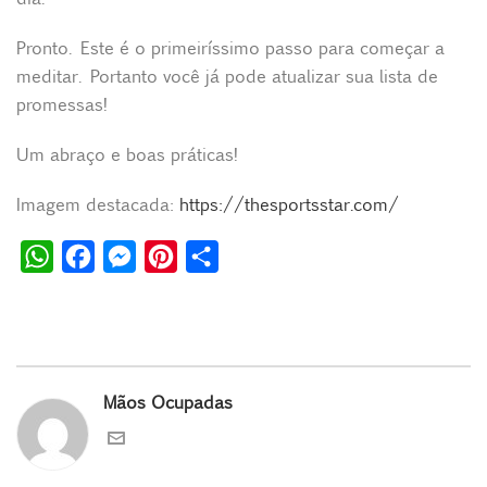
Pronto. Este é o primeiríssimo passo para começar a
meditar. Portanto você já pode atualizar sua lista de
promessas!
Um abraço e boas práticas!
Imagem destacada:
https://thesportsstar.com/
W
F
M
P
S
h
a
e
i
h
a
c
s
n
a
t
e
s
t
r
s
b
e
e
e
Mãos Ocupadas
A
o
n
r
p
o
g
e
p
k
e
s