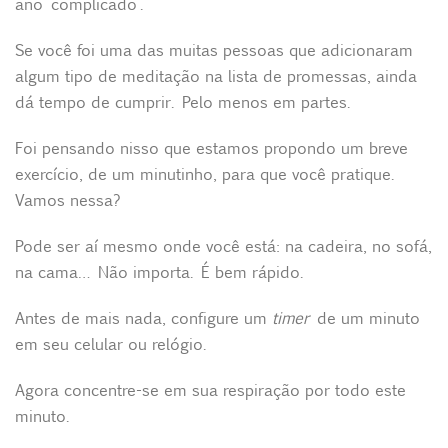
ano ‘complicado’.
p
k
e
s
r
t
Se você foi uma das muitas pessoas que adicionaram
algum tipo de meditação na lista de promessas, ainda
dá tempo de cumprir. Pelo menos em partes.
Foi pensando nisso que estamos propondo um breve
exercício, de um minutinho, para que você pratique.
Vamos nessa?
Pode ser aí mesmo onde você está: na cadeira, no sofá,
na cama… Não importa. É bem rápido.
Antes de mais nada, configure um
timer
de um minuto
em seu celular ou relógio.
Agora concentre-se em sua respiração por todo este
minuto.