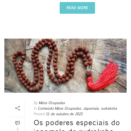
READ MORE
By
Mãos Ocupadas
In
Conteúdo Mãos Ocupadas
,
Japamala
,
rudraksha
Posted
11 de outubro de 2021
Os poderes especiais do
2