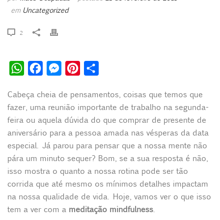
em
Uncategorized
2
W
F
M
P
S
h
a
e
i
h
Cabeça cheia de pensamentos, coisas que temos que
a
c
s
n
a
fazer, uma reunião importante de trabalho na segunda-
t
e
s
t
r
feira ou aquela dúvida do que comprar de presente de
s
b
e
e
e
aniversário para a pessoa amada nas vésperas da data
A
o
n
r
especial. Já parou para pensar que a nossa mente não
p
o
g
e
pára um minuto sequer? Bom, se a sua resposta é não,
isso mostra o quanto a nossa rotina pode ser tão
p
k
e
s
corrida que até mesmo os mínimos detalhes impactam
r
t
na nossa qualidade de vida. Hoje, vamos ver o que isso
tem a ver com a
meditação mindfulness
.