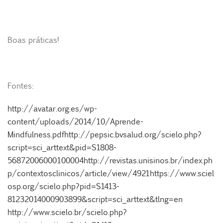
Boas práticas!
Fontes:
http://avatar.org.es/wp-
content/uploads/2014/10/Aprende-
Mindfulness.pdf
http://pepsic.bvsalud.org/scielo.php?
script=sci_arttext&pid=S1808-
56872006000100004
http://revistas.unisinos.br/index.ph
p/contextosclinicos/article/view/4921
https://www.sciel
osp.org/scielo.php?pid=S1413-
81232014000903899&script=sci_arttext&tlng=en
http://www.scielo.br/scielo.php?