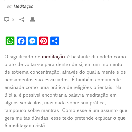
em
Meditação
0
W
F
M
P
S
h
a
e
i
h
O significado de
meditação
é bastante difundido como
a
c
s
n
a
o ato de voltar-se para dentro de si, em um momento
t
e
s
t
r
de extrema concentração, através do qual a mente e os
s
b
e
e
e
pensamentos são esvaziados. É também comumente
A
o
n
r
ensinada como uma prática de religiões orientais. Na
p
o
g
e
Bíblia, é possível encontrar a palavra meditação em
alguns versículos, mas nada sobre sua prática,
p
k
e
s
tampouco sobre mantras. Como esse é um assunto que
r
t
gera muitas dúvidas, esse texto pretende explicar
o que
é meditação cristã
.