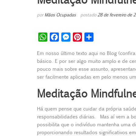
por
Mãos Ocupadas
postado
28 de fevereiro de 
W
F
M
P
S
h
a
e
i
h
Em nosso último texto aqui no Blog (confir
a
c
s
n
a
básico. E por ser algo muito amplo e de 
t
e
s
t
r
pouco mais sobre esse assunto, apresentand
s
b
e
e
e
ser facilmente aplicadas em pelo menos um
A
o
n
r
Meditação Mindfulne
p
o
g
e
p
k
e
s
Há quem pense que cuidar da própria saúde 
r
t
responsabilidades diárias. Mas aí vem a bo
possibilita que o indivíduo mantenha uma d
proporcionando resultados significativos em