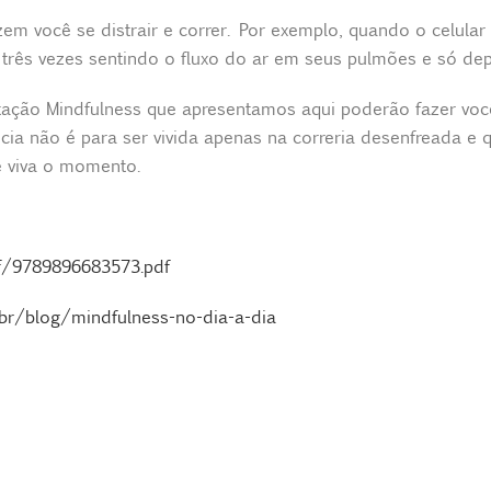
m você se distrair e correr. Por exemplo, quando o celular 
u três vezes sentindo o fluxo do ar em seus pulmões e só de
ação Mindfulness que apresentamos aqui poderão fazer você r
cia não é para ser vivida apenas na correria desenfreada e 
 viva o momento.
f/9789896683573.pdf
.br/blog/mindfulness-no-dia-a-dia