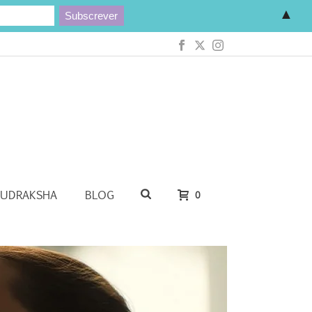
▲
RUDRAKSHA
BLOG
0