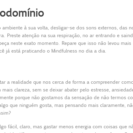
todomínio
ambiente à sua volta, desligar-se dos sons externos, das no
ra. Preste atenção na sua respiração, no ar entrando e sain
eça neste exato momento. Repare que isso não levou mais 
cê já está praticando o Mindfulness no dia a dia.
itar a realidade que nos cerca de forma a compreender com
mais clareza, sem se deixar abater pelo estresse, ansiedade
amente porque não gostamos da sensação de não termos con
algo que ninguém gosta, mas pensando mais claramente, nã
ssim?
lgo fácil, claro, mas gastar menos energia com coisas que n