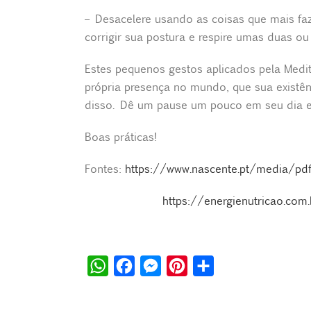
– Desacelere usando as coisas que mais faze
corrigir sua postura e respire umas duas o
Estes pequenos gestos aplicados pela Medit
própria presença no mundo, que sua existên
disso. Dê um pause um pouco em seu dia e
Boas práticas!
Fontes:
https://www.nascente.pt/media/pd
https://energienutricao.com
W
F
M
P
S
h
a
e
i
h
a
c
s
n
a