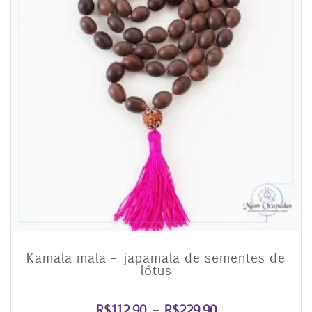
Kamala mala – japamala de sementes de
lótus
Faixa
R$
112,90
–
R$
229,90