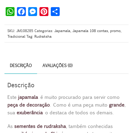
W
F
M
P
S
h
a
e
i
h
a
c
s
n
a
SKU:
JM108285
Categorias:
Japamala
,
Japamala 108 contas
,
promo
,
Tradicional
Tag:
Rudraksha
t
e
s
t
r
s
b
e
e
e
A
o
n
r
p
o
g
e
DESCRIÇÃO
AVALIAÇÕES (0)
p
k
e
s
r
t
Descrição
Este
japamala
é muito procurado para servir como
peça de decoração
. Como é uma peça muito
grande
,
sua
exuberância
o destaca de todos os demais.
As
sementes de rudraksha
, também conhecidas