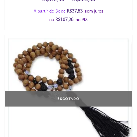
de
A partir de 3x de
R$
37,63
sem juros
preço:
ou
R$
107,26
no PIX
R$112,90
através
R$229,90
ESGOTADO