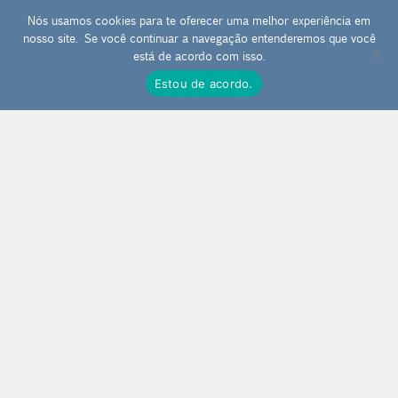
CONTEÚDO
Nós usamos cookies para te oferecer uma melhor experiência em
nosso site. Se você continuar a navegação entenderemos que você
Cuidando da sua peça
0
está de acordo com isso.
Estou de acordo.
Nossa proposta
Política de vendas
Contato
FALE CONOSCO
(19) 9 8307-6322
SOBRE A LOJA
Desde 2011 confeccionamos japamalas, masbahas e
kombolóis para ajudar as pessoas a conectarem
com si mesmas e com o universo.
Parte de nossa busca é colaborar com a busca dos