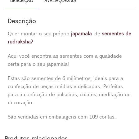
p
o
g
e
DESCRIÇÃO
AVALIAÇÕES (0)
p
k
e
s
r
t
Descrição
Quer montar o seu próprio
japamala
de
sementes de
rudraksha?
Aqui você encontra as sementes com a qualidade
certa para o seu japamala!
Estas são sementes de 6 milímetros, ideais para a
confecção de peças médias e delicadas. Perfeitas
para a confecção de pulseiras, colares, meditação ou
decoração.
São vendidas em embalagens com 109 contas.
Produtos relacionados