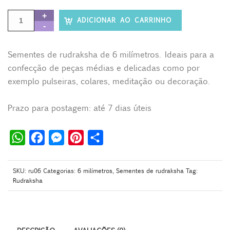
ADICIONAR AO CARRINHO
Sementes de rudraksha de 6 milímetros. Ideais para a
confecção de peças médias e delicadas como por
exemplo pulseiras, colares, meditação ou decoração.
Prazo para postagem: até 7 dias úteis
W
F
M
P
S
h
a
e
i
h
a
c
s
n
a
SKU:
ru06
Categorias:
6 milímetros
,
Sementes de rudraksha
Tag:
Rudraksha
t
e
s
t
r
s
b
e
e
e
A
o
n
r