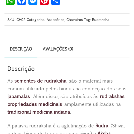
W
F
M
P
S
h
a
e
i
h
a
c
s
n
a
SKU:
CH02
Categorias:
Acessórios
,
Chaveiros
Tag:
Rudraksha
t
e
s
t
r
s
b
e
e
e
A
o
n
r
DESCRIÇÃO
AVALIAÇÕES (0)
p
o
g
e
p
k
e
s
Descrição
r
t
As
sementes de rudraksha
são o material mais
comum utilizado pelos hindus na confecção dos seus
japamalas
. Além disso, são atribuídas às
rudrakshas
propriedades medicinais
amplamente utilizadas na
tradicional medicina indiana
.
A palavra rudraksha é a aglutinação de
Rudra
(Shiva,
o deus hindu de todos os seres vivos) e
Aksha