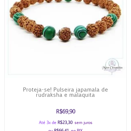
Proteja-se! Pulseira japamala de
rudraksha e malaquita
R$
69,90
Até 3x de
R$
23,30
sem juros
ou
R$
66,41
no PIX