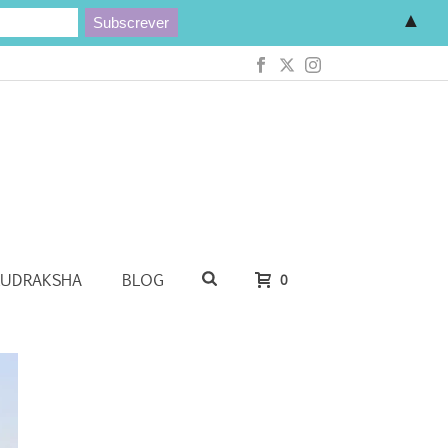
▲
RUDRAKSHA
BLOG
0