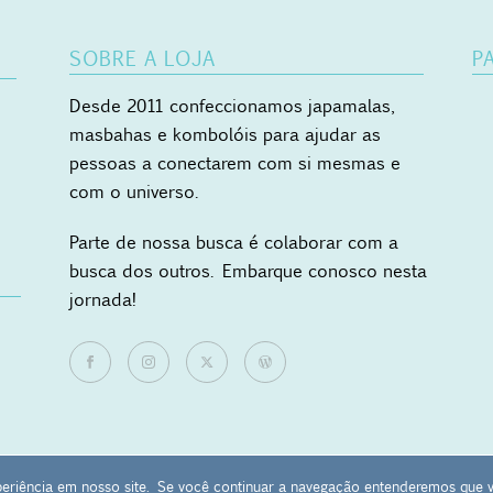
SOBRE A LOJA
P
Desde 2011 confeccionamos japamalas,
masbahas e kombolóis para ajudar as
pessoas a conectarem com si mesmas e
com o universo.
Parte de nossa busca é colaborar com a
busca dos outros. Embarque conosco nesta
jornada!
eriência em nosso site. Se você continuar a navegação entenderemos que 
CNPJ: 27.657.120/0001-12 - Campinas-SP -
contato@maosocupadas.