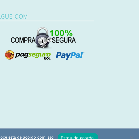
AGUE COM
você está de acordo com isso.
Estou de acordo.
com.br