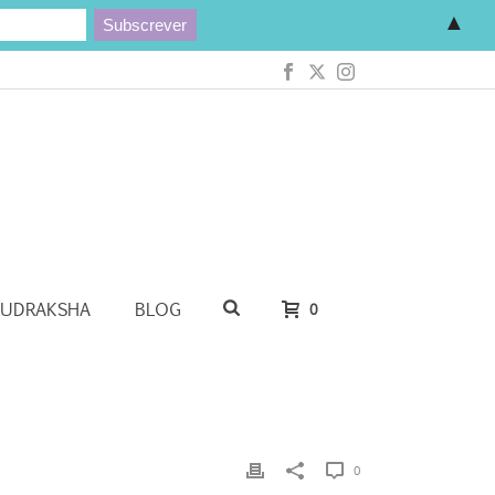
▲
RUDRAKSHA
BLOG
0
0