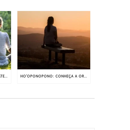
MEDITAÇÃO E SONO: COMO A ATENÇÃO PLENA PODE MELHORAR O SONO
HO’OPONOPONO: CONHEÇA A ORAÇÃO ORIGINAL E COMPLETA