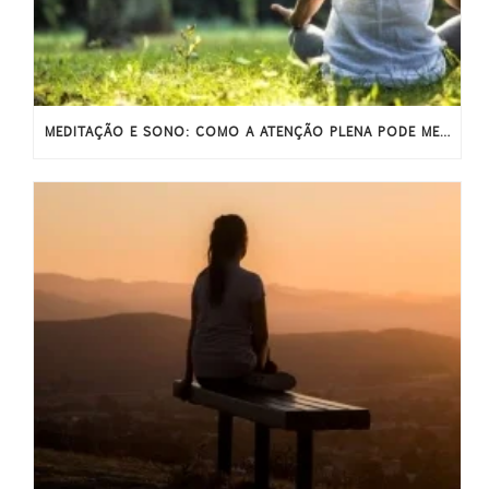
MEDITAÇÃO E SONO: COMO A ATENÇÃO PLENA PODE MELHORAR O SONO