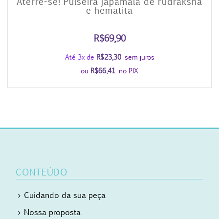
Aterre-se! Pulseira japamala de rudraksha
e hematita
R$
69,90
Até 3x de
R$
23,30
sem juros
ou
R$
66,41
no PIX
CONTEÚDO
Cuidando da sua peça
Nossa proposta