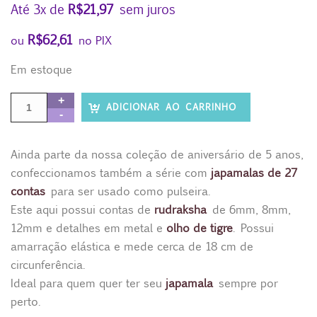
Até 3x de
R$
21,97
sem juros
R$
62,61
ou
no PIX
Em estoque
ADICIONAR AO CARRINHO
Ainda parte da nossa coleção de aniversário de 5 anos,
confeccionamos também a série com
japamalas de 27
contas
para ser usado como pulseira.
Este aqui possui contas de
rudraksha
de 6mm, 8mm,
12mm e detalhes em metal e
olho de tigre
. Possui
amarração elástica e mede cerca de 18 cm de
circunferência.
Ideal para quem quer ter seu
japamala
sempre por
perto.