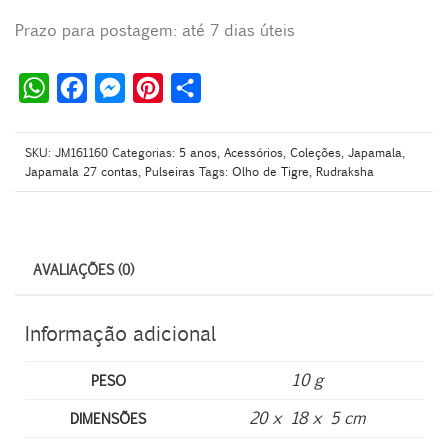
Prazo para postagem: até 7 dias úteis
W
F
M
P
S
h
a
e
i
h
a
c
s
n
a
SKU:
JM161160
Categorias:
5 anos
,
Acessórios
,
Coleções
,
Japamala
,
Japamala 27 contas
,
Pulseiras
Tags:
Olho de Tigre
,
Rudraksha
t
e
s
t
r
s
b
e
e
e
A
o
n
r
p
o
g
e
AVALIAÇÕES (0)
p
k
e
s
r
t
Informação adicional
10 g
PESO
20 × 18 × 5 cm
DIMENSÕES