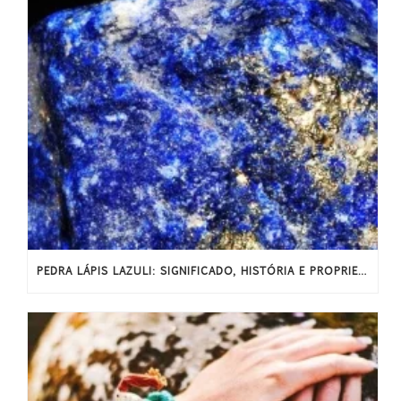
PEDRA LÁPIS LAZULI: SIGNIFICADO, HISTÓRIA E PROPRIEDADES ENERGÉTICAS