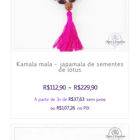
Kamala mala – japamala de sementes
de lótus
Faixa
R$
112,90
–
R$
229,90
de
A partir de 3x de
R$
37,63
sem juros
preço:
ou
R$
107,26
no PIX
R$112,90
através
R$229,90