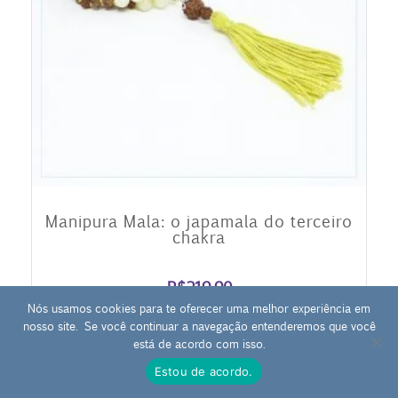
Manipura Mala: o japamala do terceiro
chakra
R$
219,90
Nós usamos cookies para te oferecer uma melhor experiência em
Até 3x de
R$
73,30
sem juros
nosso site. Se você continuar a navegação entenderemos que você
0
está de acordo com isso.
ou
R$
208,91
no PIX
Estou de acordo.