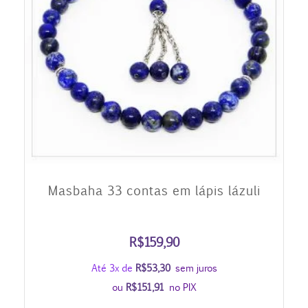
Masbaha 33 contas em lápis lázuli
R$
159,90
Até 3x de
R$
53,30
sem juros
ou
R$
151,91
no PIX