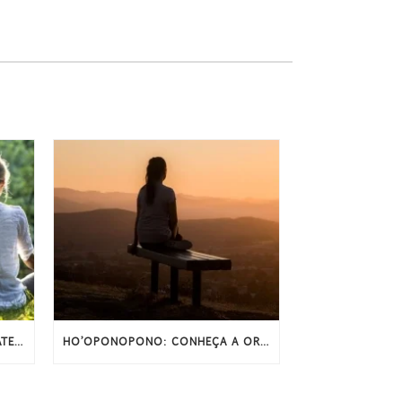
MEDITAÇÃO E SONO: COMO A ATENÇÃO PLENA PODE MELHORAR O SONO
HO’OPONOPONO: CONHEÇA A ORAÇÃO ORIGINAL E COMPLETA