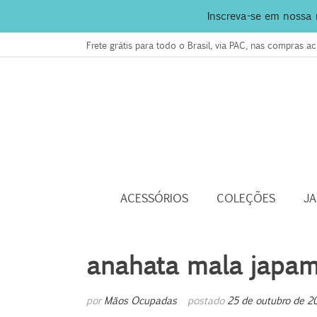
Inscreva-se em nossa
Frete grátis para todo o Brasil, via PAC, nas compras 
ACESSÓRIOS
COLEÇÕES
J
anahata mala japam
por
Mãos Ocupadas
postado
25 de outubro de 2