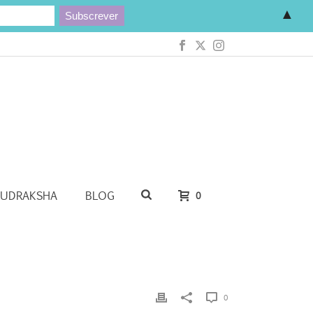
▲
RUDRAKSHA
BLOG
0
0