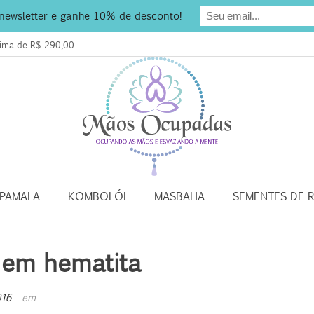
 newsletter e ganhe 10% de desconto!
acima de R$ 290,00
APAMALA
KOMBOLÓI
MASBAHA
SEMENTES DE 
 em hematita
016
em