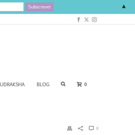
▲
RUDRAKSHA
BLOG
0
0