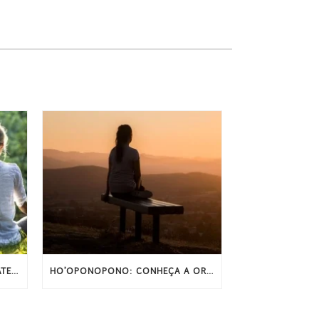
MEDITAÇÃO E SONO: COMO A ATENÇÃO PLENA PODE MELHORAR O SONO
HO’OPONOPONO: CONHEÇA A ORAÇÃO ORIGINAL E COMPLETA