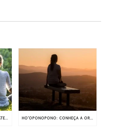
MEDITAÇÃO E SONO: COMO A ATENÇÃO PLENA PODE MELHORAR O SONO
HO’OPONOPONO: CONHEÇA A ORAÇÃO ORIGINAL E COMPLETA