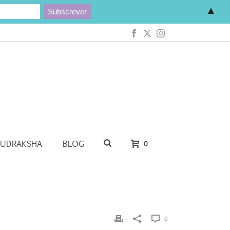
▲
RUDRAKSHA
BLOG
0
0