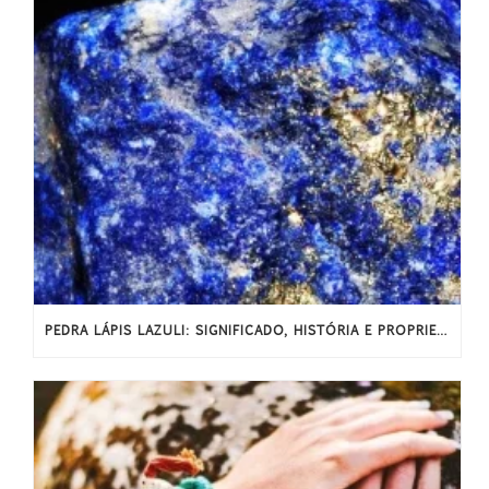
PEDRA LÁPIS LAZULI: SIGNIFICADO, HISTÓRIA E PROPRIEDADES ENERGÉTICAS