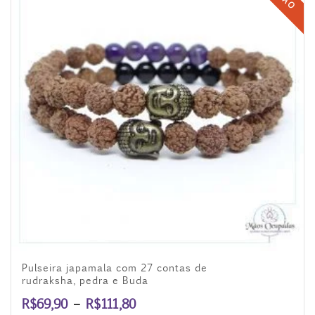
Pulseira japamala com 27 contas de
rudraksha, pedra e Buda
Faixa
R$
69,90
–
R$
111,80