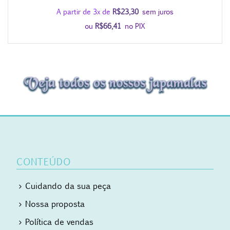
de
A partir de 3x de
R$
23,30
sem juros
preço:
ou
R$
66,41
no PIX
R$69,90
através
R$111,80
CONTEÚDO
Cuidando da sua peça
Nossa proposta
Política de vendas